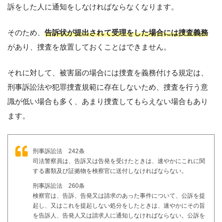
訴をした人に通知をしなければならなくなります。
そのため、
告訴状が提出されて受理をした場合には捜査義務
があり、捜査を放置しておくことはできません。
それに対して、被害届の場合には捜査を義務付ける規定は、
刑事訴訟法や犯罪捜査規範に存在しないため、捜査を行う意
識が低い場合も多く、あまり捜査してもらえない場合もあり
ます。
刑事訴訟法 242条
司法警察員は、告訴又は告発を受けたときは、速やかにこれに関
する書類及び証拠物を検察官に送付しなければならない。
刑事訴訟法 260条
検察官は、告訴、告発又は請求のあった事件について、公訴を提
起し、又はこれを提起しない処分をしたときは、速やかにその旨
を告訴人、告発人又は請求人に通知しなければならない。公訴を