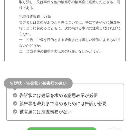
取り消し、又は事件を他の検察庁の検察官に送致したときも、同
様である。
犯罪捜査規範 67条
告訴または告発があつた事件については、特にすみやかに捜査を
行うように努めるとともに、次に掲げる事項に注意しなければな
らない。
一 ぶ告、中傷を目的とする虚偽または著しい誇張によるもので
ないかどうか。
二 当該事件の犯罪事実以外の犯罪がないかどうか。
告訴状・告発状と被害届の違い
告訴状には処罰を求める意思表示が必要
親告罪を裁判まで進めるためには告訴が必要
被害届には捜査義務がない